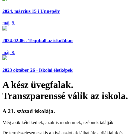
2024. március 15-i Ünnepély
máj. 8.
2024-02-06 - Tequball az iskolában
máj. 8.
2023 október 26 - Iskolai életképek
A kész üvegfalak.
Transzparenssé válik az iskola.
A 21. század iskolája.
Még akik kételkedtek, azok is modernnek, szépnek találják.
De természetesen csakis a kiválasztottak láthatják: a diákjaink és