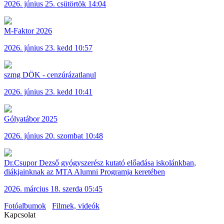
2026. június 25. csütörtök 14:04
M-Faktor 2026
2026. június 23. kedd 10:57
szmg DÖK - cenzúrázatlanul
2026. június 23. kedd 10:41
Gólyatábor 2025
2026. június 20. szombat 10:48
Dr.Csupor Dezső gyógyszerész kutató előadása iskolánkban,
diákjainknak az MTA Alumni Programja keretében
2026. március 18. szerda 05:45
Fotóalbumok
Filmek, videók
Kapcsolat