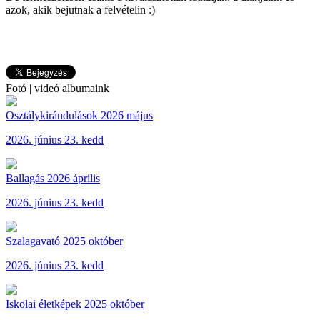
azok, akik bejutnak a felvételin :)
Fotó | videó albumaink
Osztálykirándulások 2026 május
2026. június 23. kedd
Ballagás 2026 április
2026. június 23. kedd
Szalagavató 2025 október
2026. június 23. kedd
Iskolai életképek 2025 október