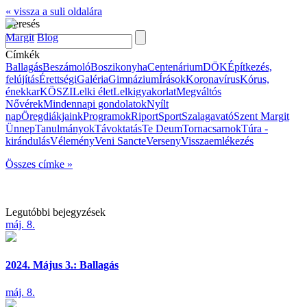
« vissza a suli oldalára
Keresés
Margit
Blog
Címkék
Ballagás
Beszámoló
Boszikonyha
Centenárium
DÖK
Építkezés,
felújítás
Érettségi
Galéria
Gimnázium
Írások
Koronavírus
Kórus,
énekkar
KÖSZI
Lelki élet
Lelkigyakorlat
Megváltós
Nővérek
Mindennapi gondolatok
Nyílt
nap
Öregdiákjaink
Programok
Riport
Sport
Szalagavató
Szent Margit
Ünnep
Tanulmányok
Távoktatás
Te Deum
Tornacsarnok
Túra -
kirándulás
Vélemény
Veni Sancte
Verseny
Visszaemlékezés
Összes címke »
Legutóbbi bejegyzések
máj. 8.
2024. Május 3.: Ballagás
máj. 8.