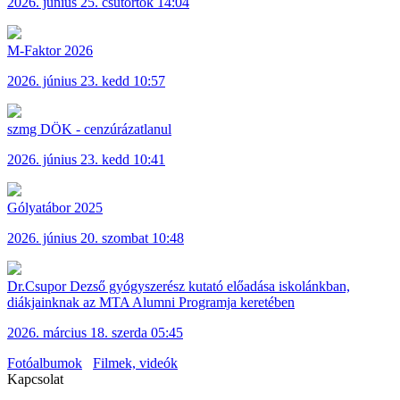
2026. június 25. csütörtök 14:04
M-Faktor 2026
2026. június 23. kedd 10:57
szmg DÖK - cenzúrázatlanul
2026. június 23. kedd 10:41
Gólyatábor 2025
2026. június 20. szombat 10:48
Dr.Csupor Dezső gyógyszerész kutató előadása iskolánkban,
diákjainknak az MTA Alumni Programja keretében
2026. március 18. szerda 05:45
Fotóalbumok
Filmek, videók
Kapcsolat