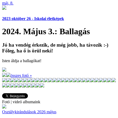
máj. 8.
2023 október 26 - Iskolai életképek
2024. Május 3.: Ballagás
Jó ha vendég érkezik, de még jobb, ha távozik :-)
Főleg, ha ő is örül neki!
Isten áldja a ballagókat!
összes fotó »
Fotó | videó albumaink
Osztálykirándulások 2026 május