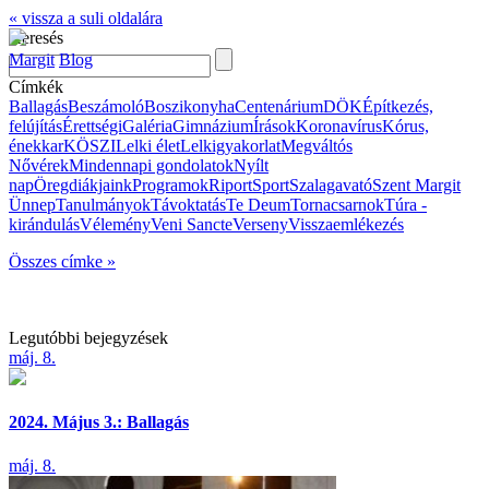
« vissza a suli oldalára
Keresés
Margit
Blog
Címkék
Ballagás
Beszámoló
Boszikonyha
Centenárium
DÖK
Építkezés,
felújítás
Érettségi
Galéria
Gimnázium
Írások
Koronavírus
Kórus,
énekkar
KÖSZI
Lelki élet
Lelkigyakorlat
Megváltós
Nővérek
Mindennapi gondolatok
Nyílt
nap
Öregdiákjaink
Programok
Riport
Sport
Szalagavató
Szent Margit
Ünnep
Tanulmányok
Távoktatás
Te Deum
Tornacsarnok
Túra -
kirándulás
Vélemény
Veni Sancte
Verseny
Visszaemlékezés
Összes címke »
Legutóbbi bejegyzések
máj. 8.
2024. Május 3.: Ballagás
máj. 8.