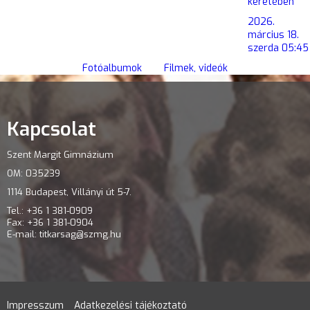
keretében
2026.
március 18.
szerda 05:45
Fotóalbumok
Filmek, videók
Kapcsolat
Szent Margit Gimnázium
OM: 035239
1114 Budapest, Villányi út 5-7.
Tel.: +36 1 381-0909
Fax: +36 1 381-0904
E-mail:
titkarsag@szmg.hu
Impresszum
Adatkezelési tájékoztató