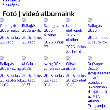
26 - Iskolai
életképek
Fotó | videó albumaink
Osztálykirándulások
Ballagás
Szalagavató
Iskolai
Ballagás -
2026 május
2026 április
2025
életképek
2025
október
2025
2026. június
2026. június
2025. május
október
23. kedd
23. kedd
2026. június
8. csütörtök
23. kedd
2026. június
22. hétfő
Ballagás -
M-Faktor
szmg DÖK -
Gólyatábor
Dr.Csupor
2026 - szmg
2026
cenzúrázatlanul
2025
Dezső
gyógyszerés
2026. június
2026. június
2026. június
2026. június
kutató
25. csütörtök
23. kedd
23. kedd
20. szombat
előadása
14:04
10:57
10:41
10:48
iskolánkban,
diákjainknak
az MTA
Alumni
Programja