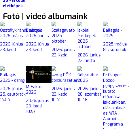
26 - Iskolai
életképek
Fotó | videó albumaink
Osztálykirándulások
Ballagás
Szalagavató
Iskolai
Ballagás -
2026 május
2026 április
2025
életképek
2025
október
2025
2026. június
2026. június
2025. május
október
23. kedd
23. kedd
2026. június
8. csütörtök
23. kedd
2026. június
22. hétfő
Ballagás -
szmg DÖK -
Gólyatábor
Dr.Csupor
2026 - szmg
cenzúrázatlanul
2025
Dezső
gyógyszerés
M-Faktor
2026. június
2026. június
2026. június
kutató
2026
25. csütörtök
23. kedd
20. szombat
előadása
14:04
10:41
10:48
2026. június
iskolánkban,
23. kedd
diákjainknak
10:57
az MTA
Alumni
Programja