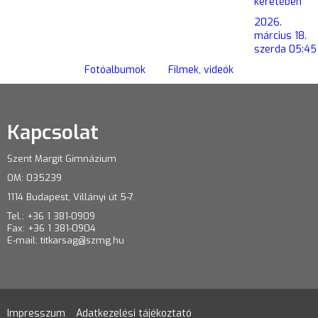
keretében
2026.
március 18.
szerda 05:45
Fotóalbumok
Filmek, videók
Kapcsolat
Szent Margit Gimnázium
OM: 035239
1114 Budapest, Villányi út 5-7.
Tel.: +36 1 381-0909
Fax: +36 1 381-0904
E-mail:
titkarsag@szmg.hu
Impresszum
Adatkezelési tájékoztató