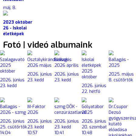
máj. 8.
2023 október
26 - Iskolai
életképek
Fotó | videó albumaink
Szalagavató
Osztálykirándulások
Ballagás
Iskolai
Ballagás -
2025
2026 május
2026 április
életképek
2025
október
2025
2026. június
2026. június
2025. május
október
2026. június
23. kedd
23. kedd
8. csütörtök
23. kedd
2026. június
22. hétfő
Ballagás -
M-Faktor
szmg DÖK -
Gólyatábor
Dr.Csupor
2026 - szmg
2026
cenzúrázatlanul
2025
Dezső
gyógyszerés
2026. június
2026. június
2026. június
2026. június
kutató
25. csütörtök
23. kedd
23. kedd
20. szombat
előadása
14:04
10:57
10:41
10:48
iskolánkban,