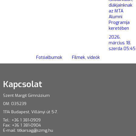
diákjainknak
az MTA
Alumni
Programja
keretében
2026.
március 18.
szerda 05:45
Fotóalbumok
Filmek, videók
Kapcsolat
Szent Margit Gimnázium
OM: 035239
1114 Budapest, Villányi út 5-7.
Tel.: +36 1 381-0909
Fax: +36 1 381-0904
E-mail:
titkarsag@szmg.hu