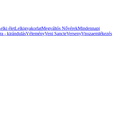
elki élet
Lelkigyakorlat
Megváltós Nővérek
Mindennapi
ra - kirándulás
Vélemény
Veni Sancte
Verseny
Visszaemlékezés