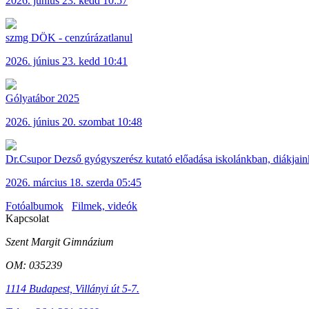
2026. június 23. kedd 10:57
szmg DÖK - cenzúrázatlanul
2026. június 23. kedd 10:41
Gólyatábor 2025
2026. június 20. szombat 10:48
Dr.Csupor Dezső gyógyszerész kutató előadása iskolánkban, diákja
2026. március 18. szerda 05:45
Fotóalbumok
Filmek, videók
Kapcsolat
Szent Margit Gimnázium
OM: 035239
1114 Budapest, Villányi út 5-7.