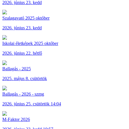
2026. június 23. kedd
Szalagavató 2025 október
2026. június 23. kedd
Iskolai életképek 2025 október
2026. június 22. hétfő
Ballagás - 2025
2025. május 8. csütörtök
Ballagás - 2026 - szmg
2026. június 25. csütörtök 14:04
M-Faktor 2026