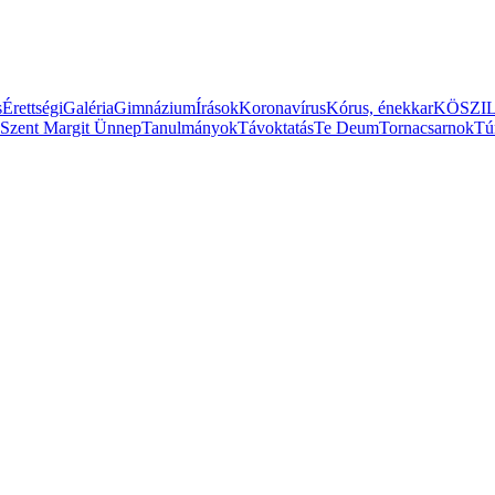
s
Érettségi
Galéria
Gimnázium
Írások
Koronavírus
Kórus, énekkar
KÖSZI
L
Szent Margit Ünnep
Tanulmányok
Távoktatás
Te Deum
Tornacsarnok
Tú