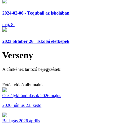
2024-02-06 - Tequball az iskolában
máj. 8.
2023 október 26 - Iskolai életképek
Verseny
A címkéhez tartozó bejegyzések:
Fotó | videó albumaink
Osztálykirándulások 2026 május
2026. június 23. kedd
Ballagás 2026 április