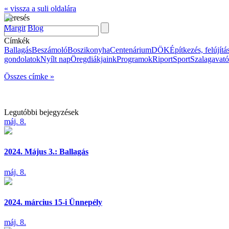
« vissza a suli oldalára
Keresés
Margit
Blog
Címkék
Ballagás
Beszámoló
Boszikonyha
Centenárium
DÖK
Építkezés, felújítá
gondolatok
Nyílt nap
Öregdiákjaink
Programok
Riport
Sport
Szalagavató
Összes címke »
Legutóbbi bejegyzések
máj. 8.
2024. Május 3.: Ballagás
máj. 8.
2024. március 15-i Ünnepély
máj. 8.